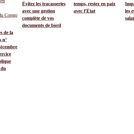
Évitez les tracasseries
temps, restez en paix
Impa
avec une gestion
avec l’État
les 
complète de vos
sala
documents de bord
és de la
s n°
décembre
ercice
lique
 du