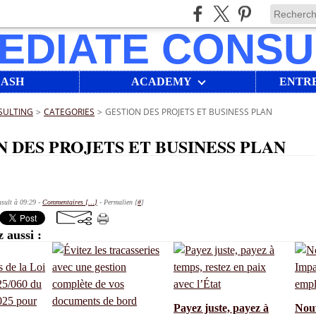
LASH
ACADEMY
ENTR
SULTING
>
CATEGORIES
>
GESTION DES PROJETS ET BUSINESS PLAN
 DES PROJETS ET BUSINESS PLAN
sult à 09:29 -
Commentaires [
…
]
- Permalien [
#
]
 aussi :
Payez juste, payez à
Nou