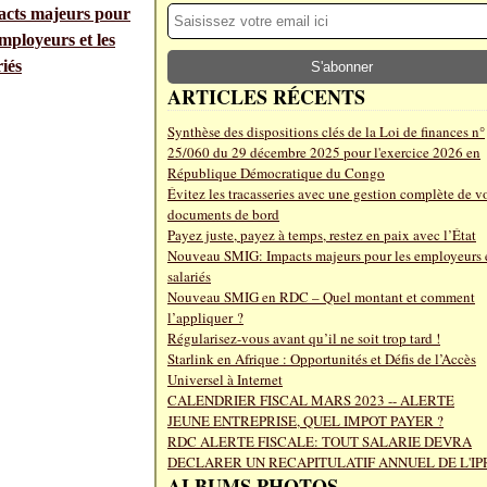
cts majeurs pour
employeurs et les
riés
ARTICLES RÉCENTS
Synthèse des dispositions clés de la Loi de finances n°
25/060 du 29 décembre 2025 pour l'exercice 2026 en
République Démocratique du Congo
Évitez les tracasseries avec une gestion complète de v
documents de bord
Payez juste, payez à temps, restez en paix avec l’État
Nouveau SMIG: Impacts majeurs pour les employeurs e
salariés
Nouveau SMIG en RDC – Quel montant et comment
l’appliquer ?
Régularisez-vous avant qu’il ne soit trop tard !
Starlink en Afrique : Opportunités et Défis de l’Accès
Universel à Internet
CALENDRIER FISCAL MARS 2023 -- ALERTE
JEUNE ENTREPRISE, QUEL IMPOT PAYER ?
RDC ALERTE FISCALE: TOUT SALARIE DEVRA
DECLARER UN RECAPITULATIF ANNUEL DE L'IP
ALBUMS PHOTOS