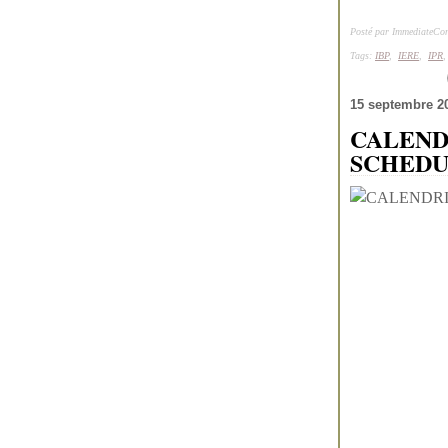
Posté par ImmediateCon
Tags:
IBP
,
IERE
,
IPR
15 septembre 2
CALENDR
SCHEDU