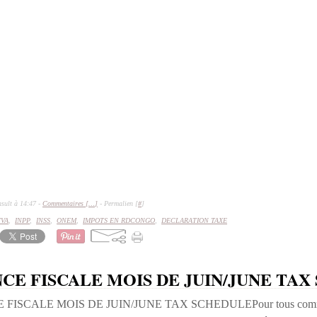
sult à 14:47 -
Commentaires [
…
]
- Permalien [
#
]
TVA
,
INPP
,
INSS
,
ONEM
,
IMPOTS EN RDCONGO
,
DECLARATION TAXE
CE FISCALE MOIS DE JUIN/JUNE TAX
Pour tous comm