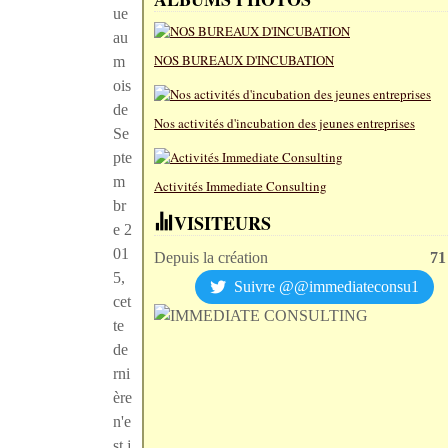
ue
au
NOS BUREAUX D'INCUBATION
m
ois
de
Nos activités d'incubation des jeunes entreprises
Se
pte
m
Activités Immediate Consulting
br
VISITEURS
e 2
01
Depuis la création
71
5,
Suivre @@immediateconsu1
cet
te
de
rni
ère
n'e
st j