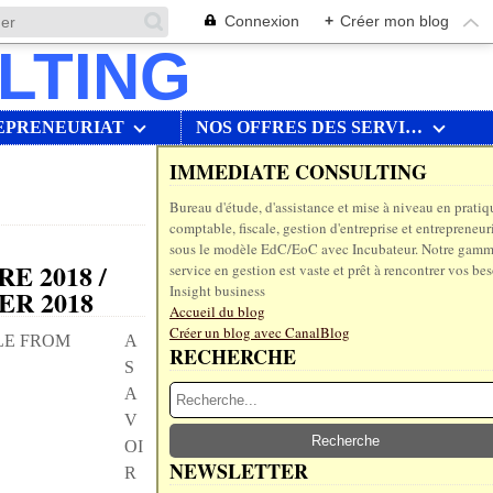
Connexion
+
Créer mon blog
EPRENEURIAT
NOS OFFRES DES SERVICES
IMMEDIATE CONSULTING
Bureau d'étude, d'assistance et mise à niveau en pratiq
comptable, fiscale, gestion d'entreprise et entrepreneur
sous le modèle EdC/EoC avec Incubateur. Notre gamm
E 2018 /
service en gestion est vaste et prêt à rencontrer vos bes
Insight business
R 2018
Accueil du blog
Créer un blog avec CanalBlog
A
RECHERCHE
S
A
V
OI
NEWSLETTER
R