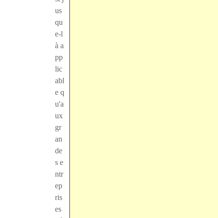
us
qu
e-l
à a
pp
lic
abl
e q
u'a
ux
gr
an
de
s e
ntr
ep
ris
es