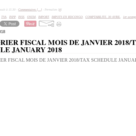
sult à 15:30 -
Commentaires [
…
]
- Permalien [
#
]
,
TVA
,
INPP
,
INSS
,
ONEM
,
IMPORT
,
IMPOTS EN RDCONGO
,
COMPTABILITE. 30 AVRIL
,
1er acompt
018
IER FISCAL MOIS DE JANVIER 2018/
LE JANUARY 2018