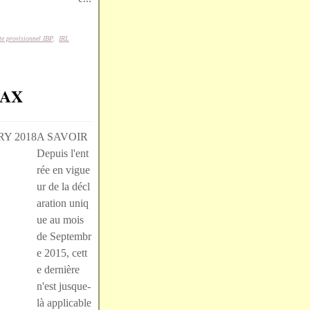
e provisionnel IBP
,
IRL
TAX
A SAVOIR
Depuis l'ent
rée en vigue
ur de la décl
aration uniq
ue au mois
de Septembr
e 2015, cett
e dernière
n'est jusque-
là applicable