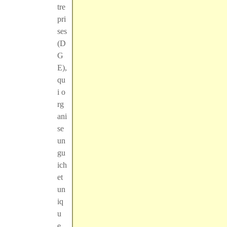
tre
pri
ses
(D
G
E),
qu
i o
rg
ani
se
un
gu
ich
et
un
iq
u
e...