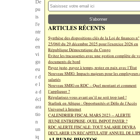
De
pu
is
l'e
ARTICLES RÉCENTS
ntr
Synthèse des dispositions clés de la Loi de finances n°
ée
25/060 du 29 décembre 2025 pour l'exercice 2026 en
en
République Démocratique du Congo
vi
Évitez les tracasseries avec une gestion complète de v
documents de bord
gu
Payez juste, payez à temps, restez en paix avec l’État
eu
Nouveau SMIG: Impacts majeurs pour les employeurs e
r d
salariés
e l
Nouveau SMIG en RDC – Quel montant et comment
l’appliquer ?
a d
Régularisez-vous avant qu’il ne soit trop tard !
écl
Starlink en Afrique : Opportunités et Défis de l’Accès
ara
Universel à Internet
tio
CALENDRIER FISCAL MARS 2023 -- ALERTE
JEUNE ENTREPRISE, QUEL IMPOT PAYER ?
n
RDC ALERTE FISCALE: TOUT SALARIE DEVRA
un
DECLARER UN RECAPITULATIF ANNUEL DE L'IP
iq
ALBUMS PHOTOS