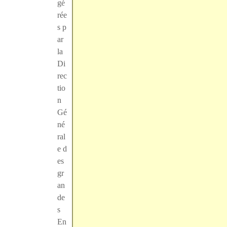
gé
rée
s p
ar
la
Di
rec
tio
n
Gé
né
ral
e d
es
gr
an
de
s
En