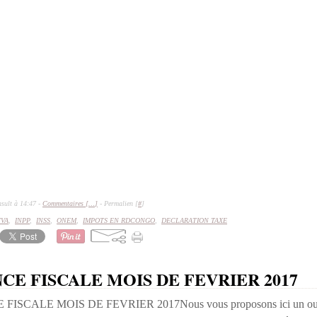
sult à 14:47 -
Commentaires [
…
]
- Permalien [
#
]
TVA
,
INPP
,
INSS
,
ONEM
,
IMPOTS EN RDCONGO
,
DECLARATION TAXE
CE FISCALE MOIS DE FEVRIER 2017
Nous vous proposons ici un outi