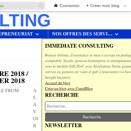
Connexion
+
Créer mon blog
EPRENEURIAT
NOS OFFRES DES SERVICES
IMMEDIATE CONSULTING
Bureau d'étude, d'assistance et mise à niveau en pratiq
comptable, fiscale, gestion d'entreprise et entrepreneur
sous le modèle EdC/EoC avec Incubateur. Notre gamm
E 2018 /
service en gestion est vaste et prêt à rencontrer vos bes
Insight business
R 2018
Accueil du blog
Créer un blog avec CanalBlog
A
RECHERCHE
S
A
V
OI
NEWSLETTER
R