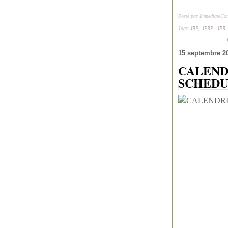
Posté par ImmediateCon
Tags:
IBP
,
IERE
,
IPR
15 septembre 2
CALENDR
SCHEDU