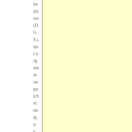
tre
pri
ses
(D
G
E),
qu
i o
rg
ani
se
un
gu
ich
et
un
iq
u
e...