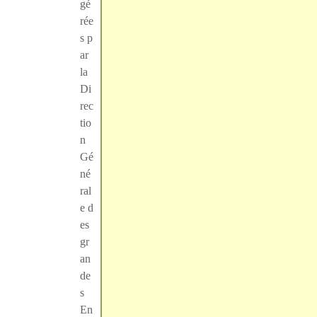
gé
rée
s p
ar
la
Di
rec
tio
n
Gé
né
ral
e d
es
gr
an
de
s
En