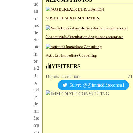
ue
au
NOS BUREAUX D'INCUBATION
m
ois
de
Nos activités d'incubation des jeunes entreprises
Se
pte
m
Activités Immediate Consulting
br
VISITEURS
e 2
01
Depuis la création
71
5,
Suivre @@immediateconsu1
cet
te
de
rni
ère
n'e
st j