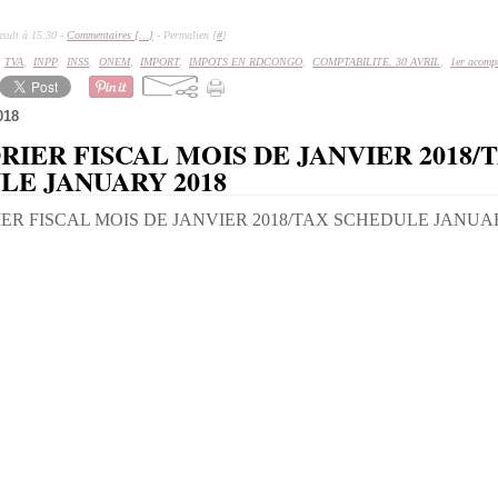
sult à 15:30 -
Commentaires [
…
]
- Permalien [
#
]
,
TVA
,
INPP
,
INSS
,
ONEM
,
IMPORT
,
IMPOTS EN RDCONGO
,
COMPTABILITE. 30 AVRIL
,
1er acompt
018
IER FISCAL MOIS DE JANVIER 2018/
LE JANUARY 2018