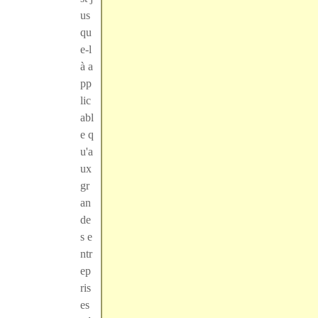
us
qu
e-l
à a
pp
lic
abl
e q
u'a
ux
gr
an
de
s e
ntr
ep
ris
es